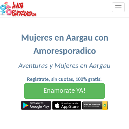
Togg
navig
Mujeres en Aargau con
Amoresporadico
Aventuras y Mujeres en Aargau
Registrate, sin cuotas, 100% gratis!
Enamorate YA!