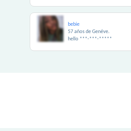
bebie
57 años de Genéve.
hello ***-***-*****