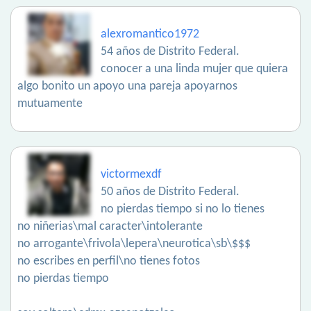
alexromantico1972
54 años de Distrito Federal.
conocer a una linda mujer que quiera
algo bonito un apoyo una pareja apoyarnos
mutuamente
victormexdf
50 años de Distrito Federal.
no pierdas tiempo si no lo tienes
no niñerias\mal caracter\intolerante
no arrogante\frivola\lepera\neurotica\sb\$$$
no escribes en perfil\no tienes fotos
no pierdas tiempo