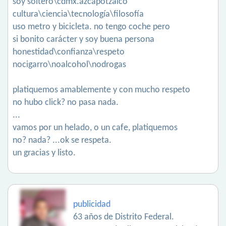
soy soltero\cdmx.azcapotzalco
cultura\ciencia\tecnología\filosofía
uso metro y bicicleta. no tengo coche pero
si bonito carácter y soy buena persona
honestidad\confianza\respeto
nocigarro\noalcohol\nodrogas
platiquemos amablemente y con mucho respeto
no hubo click? no pasa nada.
...
vamos por un helado, o un cafe, platiquemos
no? nada? ...ok se respeta.
un gracias y listo.
publicidad
63 años de Distrito Federal.