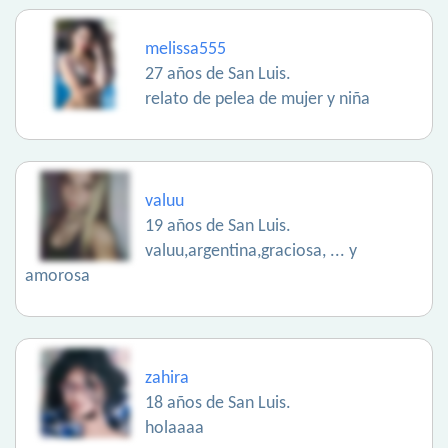
melissa555
27 años de San Luis.
relato de pelea de mujer y niña
valuu
19 años de San Luis.
valuu,argentina,graciosa, ... y
amorosa
zahira
18 años de San Luis.
holaaaa