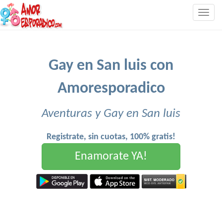
Togg
navig
Gay en San luis con
Amoresporadico
Aventuras y Gay en San luis
Registrate, sin cuotas, 100% gratis!
Enamorate YA!