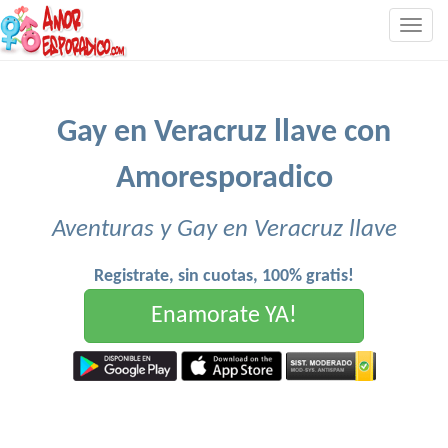
Togg
navig
Gay en Veracruz llave con
Amoresporadico
Aventuras y Gay en Veracruz llave
Registrate, sin cuotas, 100% gratis!
Enamorate YA!