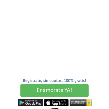
Registrate, sin cuotas, 100% gratis!
Enamorate YA!