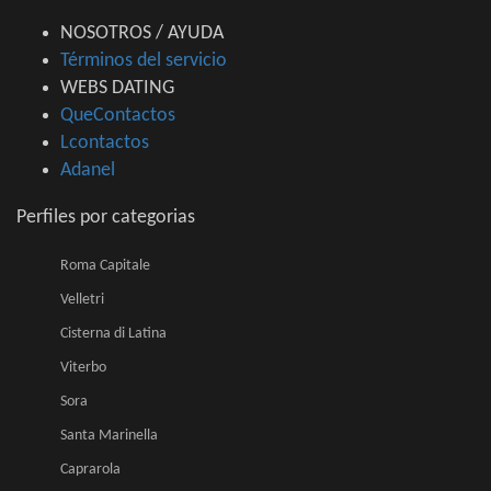
NOSOTROS / AYUDA
Términos del servicio
WEBS DATING
QueContactos
Lcontactos
Adanel
Perfiles por categorias
Roma Capitale
Velletri
Cisterna di Latina
Viterbo
Sora
Santa Marinella
Caprarola