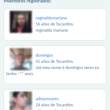
Miembros registrados:
reginaldomariano
56 años de Tocantins.
reginaldo mariano
domingos
41 años de Tocantins.
olá meu nome é domingos neres eu
tenho -** anos
adriansoares
24 años de Tocantins.