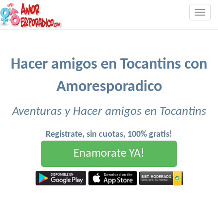
Togg
navig
Hacer amigos en Tocantins con
Amoresporadico
Aventuras y Hacer amigos en Tocantins
Registrate, sin cuotas, 100% gratis!
Enamorate YA!