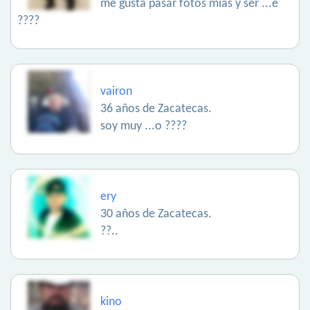
me gusta pasar fotos mías y ser ...e
????
vairon
36 años de Zacatecas.
soy muy ...o ????
ery
30 años de Zacatecas.
??..
kino