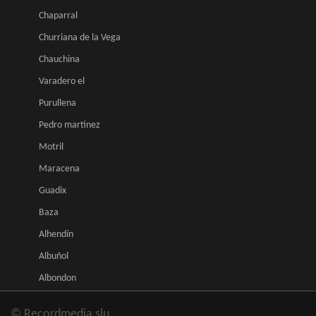
Chaparral
Churriana de la Vega
Chauchina
Varadero el
Purullena
Pedro martinez
Motril
Maracena
Guadix
Baza
Alhendín
Albuñol
Albondon
© Recordmedia slu