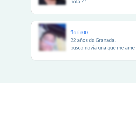
hola,??
florin00
22 años de Granada.
busco novia una que me ame d