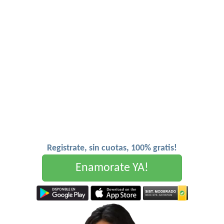
Registrate, sin cuotas, 100% gratis!
Enamorate YA!