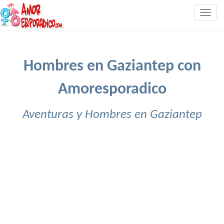
Togg
navig
Hombres en Gaziantep con
Amoresporadico
Aventuras y Hombres en Gaziantep