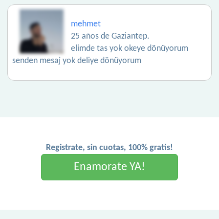
mehmet
25 años de Gaziantep.
elimde tas yok okeye dönüyorum
senden mesaj yok deliye dönüyorum
Registrate, sin cuotas, 100% gratis!
Enamorate YA!