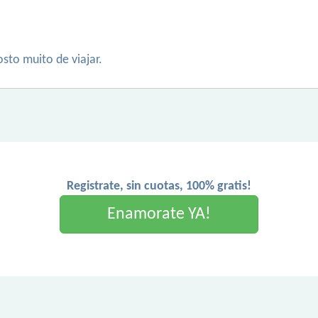
sto muito de viajar.
Registrate, sin cuotas, 100% gratis!
Enamorate YA!