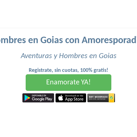
mbres en Goias con Amoresporad
Aventuras y Hombres en Goias
Registrate, sin cuotas, 100% gratis!
Enamorate YA!