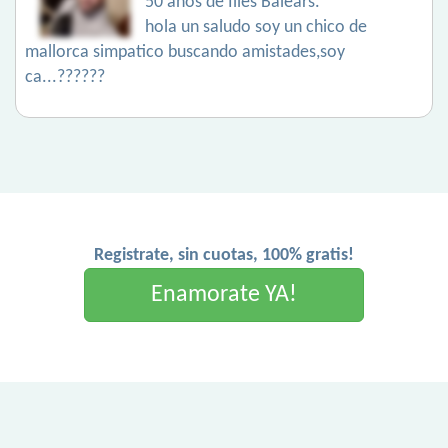
50 años de Illes Balears.
hola un saludo soy un chico de
mallorca simpatico buscando amistades,soy
ca...??????
Registrate, sin cuotas, 100% gratis!
Enamorate YA!