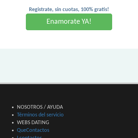
Registrate, sin cuotas, 100% gratis!
Enamorate YA!
NOSOTROS / AYUDA
Términos del servicio
WEBS DATING
QueContactos