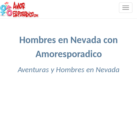
Togg
navig
Hombres en Nevada con
Amoresporadico
Aventuras y Hombres en Nevada