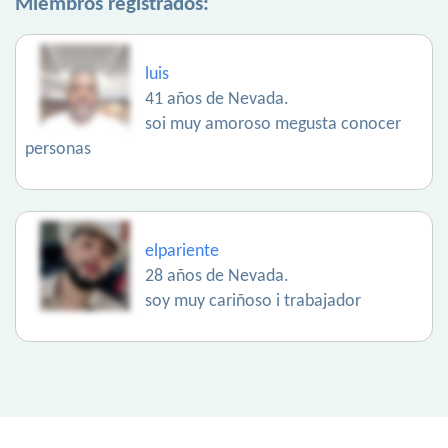
Miembros registrados:
luis
41 años de Nevada.
soi muy amoroso megusta conocer
personas
elpariente
28 años de Nevada.
soy muy cariñoso i trabajador