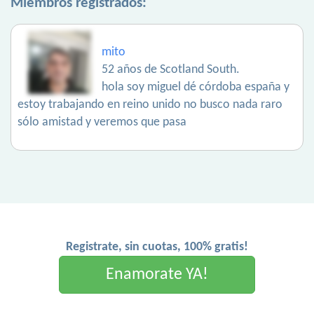
Miembros registrados:
mito
52 años de Scotland South.
hola soy miguel dé córdoba españa y
estoy trabajando en reino unido no busco nada raro
sólo amistad y veremos que pasa
Registrate, sin cuotas, 100% gratis!
Enamorate YA!