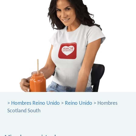
>
Hombres Reino Unido
>
Reino Unido
> Hombres
Scotland South