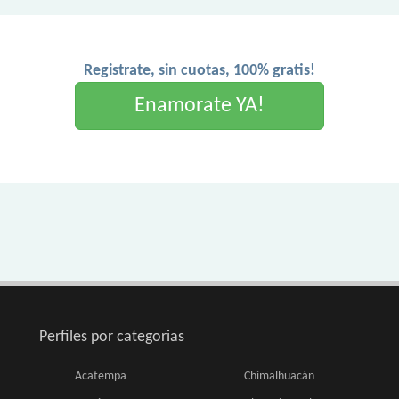
Registrate, sin cuotas, 100% gratis!
Enamorate YA!
Perfiles por categorias
Acatempa
Chimalhuacán