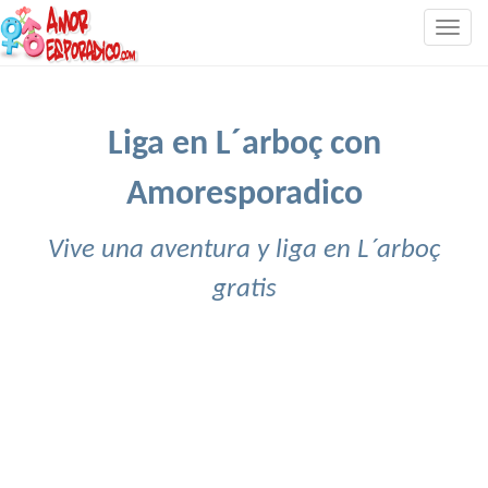
Togg
navig
Liga en L´arboç con
Amoresporadico
Vive una aventura y liga en L´arboç
gratis