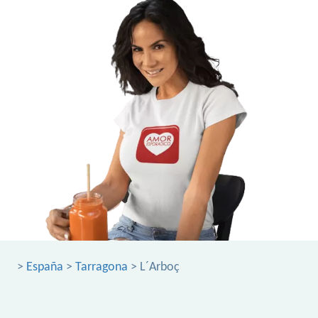
>
España
>
Tarragona
> L´Arboç