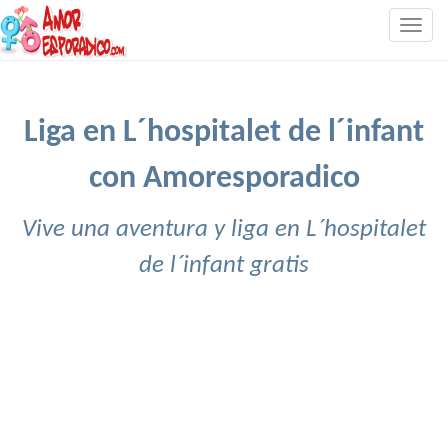
Togg
navig
Liga en L´hospitalet de l´infant
con Amoresporadico
Vive una aventura y liga en L´hospitalet
de l´infant gratis