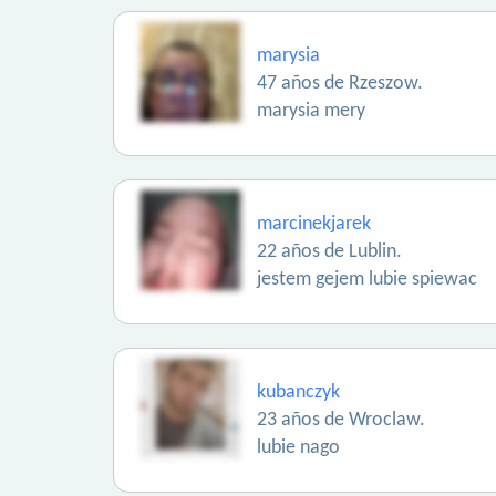
marysia
47 años de Rzeszow.
marysia mery
marcinekjarek
22 años de Lublin.
jestem gejem lubie spiewac
kubanczyk
23 años de Wroclaw.
lubie nago