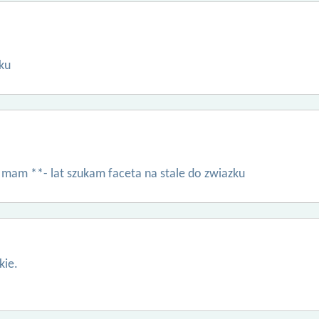
ku
mam **- lat szukam faceta na stale do zwiazku
kie.