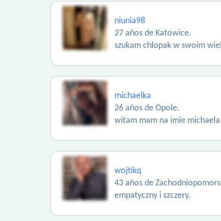
niunia98
27 años de Katowice.
szukam chlopak w swoim wie
michaelka
26 años de Opole.
witam mam na imie michaela 
wojtikq
43 años de Zachodniopomors
empatyczny i szczery.