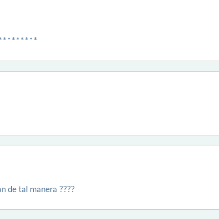
 *********
n de tal manera ????