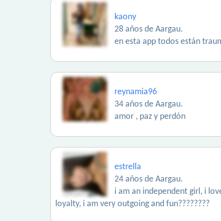
kaony
28 años de Aargau.
en esta app todos están trau
reynamia96
34 años de Aargau.
amor , paz y perdón
estrella
24 años de Aargau.
i am an independent girl, i lo
loyalty, i am very outgoing and fun????????