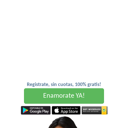
Registrate, sin cuotas, 100% gratis!
Enamorate YA!