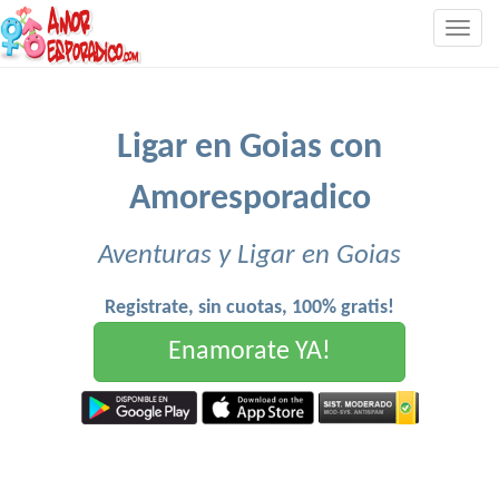
Togg
navig
Ligar en Goias con
Amoresporadico
Aventuras y Ligar en Goias
Registrate, sin cuotas, 100% gratis!
Enamorate YA!