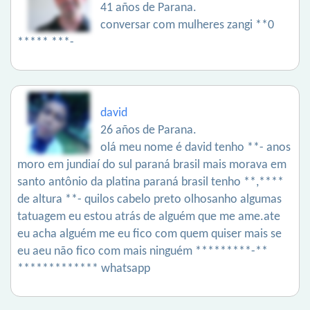
41 años de Parana.
conversar com mulheres zangi **0
***** ***-
david
26 años de Parana.
olá meu nome é david tenho **- anos
moro em jundiaí do sul paraná brasil mais morava em
santo antônio da platina paraná brasil tenho **,****
de altura **- quilos cabelo preto olhosanho algumas
tatuagem eu estou atrás de alguém que me ame.ate
eu acha alguém me eu fico com quem quiser mais se
eu aeu não fico com mais ninguém *********-**
************* whatsapp