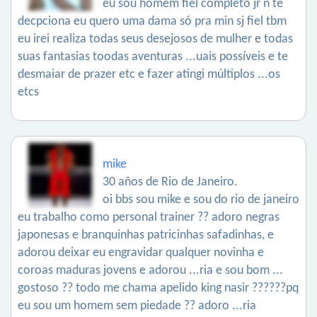
eu sou homem fiel completo jr ñ te
decpciona eu quero uma dama só pra min sj fiel tbm
eu irei realiza todas seus desejosos de mulher e todas
suas fantasias toodas aventuras ...uais possíveis e te
desmaiar de prazer etc e fazer atingi múltiplos ...os
etcs
mike
30 años de Rio de Janeiro.
oi bbs sou mike e sou do rio de janeiro
eu trabalho como personal trainer ?? adoro negras
japonesas e branquinhas patricinhas safadinhas, e
adorou deixar eu engravidar qualquer novinha e
coroas maduras jovens e adorou ...ria e sou bom ...
gostoso ?? todo me chama apelido king nasir ??????pq
eu sou um homem sem piedade ?? adoro ...ria