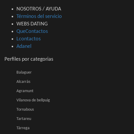
NOSOTROS / AYUDA
Términos del servicio
WEBS DATING
QueContactos
Lcontactos
Adanel
Perfiles por categorias
Balaguer
Alcarràs
Agramunt
Vilanova de bellpuig
Tornabous
Tartareu
Tàrrega