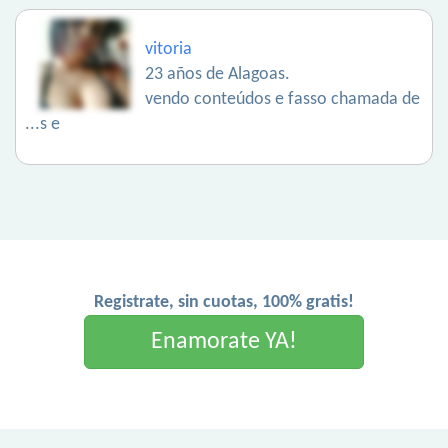
vitoria
23 años de Alagoas.
vendo conteúdos e fasso chamada de
...s e
Registrate, sin cuotas, 100% gratis!
Enamorate YA!