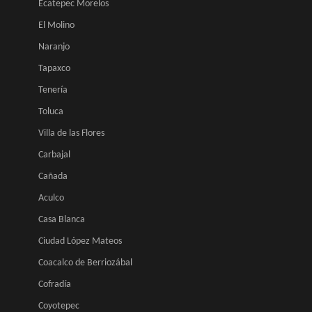
Ecatepec Morelos
El Molino
Naranjo
Tapaxco
Tenería
Toluca
Villa de las Flores
Carbajal
Cañada
Aculco
Casa Blanca
Ciudad López Mateos
Coacalco de Berriozábal
Cofradía
Coyotepec