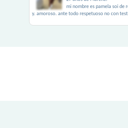
mi nombre es pamela soi de r
y. amoroso. ante todo respetuoso no con test