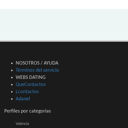
NOSOTROS / AYUDA
Términos del servicio
WEBS DATING
QueContactos
Lcontactos
Adanel
Perfiles por categorias
Valencia