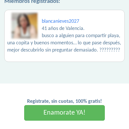
Miembros registrados:
blancanieves2027
41 años de Valencia.
busco a alguien para compartir playa,
una copita y buenos momentos… lo que pase después,
mejor descubrirlo sin preguntar demasiado. ?????????
Registrate, sin cuotas, 100% gratis!
Enamorate YA!