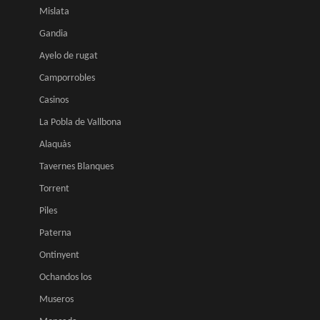
Mislata
Gandia
Ayelo de rugat
Camporrobles
Casinos
La Pobla de Vallbona
Alaquàs
Tavernes Blanques
Torrent
Piles
Paterna
Ontinyent
Ochandos los
Museros