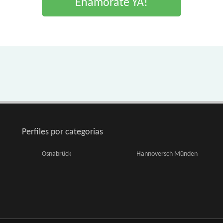
Enamorate YA!
Perfiles por categorias
Osnabrück
Hannoversch Münden