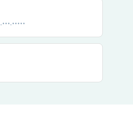
**-***-*****