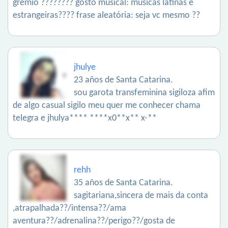
grêmio ???????? gosto musical: músicas latinas e
estrangeiras???? frase aleatória: seja vc mesmo ??
jhulye
23 años de Santa Catarina.
sou garota transfeminina sigiloza afim
de algo casual sigilo meu quer me conhecer chama
telegra e jhulya**** ****x0**x** x-**
rehh
35 años de Santa Catarina.
sagitariana,sincera de mais da conta
,atrapalhada??/intensa??/ama
aventura??/adrenalina??/perigo??/gosta de