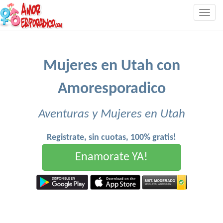
Togg
navig
Mujeres en Utah con
Amoresporadico
Aventuras y Mujeres en Utah
Registrate, sin cuotas, 100% gratis!
Enamorate YA!