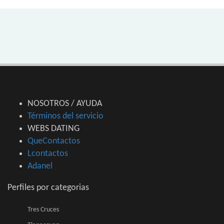
NOSOTROS / AYUDA
Términos del servicio
WEBS DATING
QueContactos
Lcontactos
Adanel
Perfiles por categorias
Tres Cruces