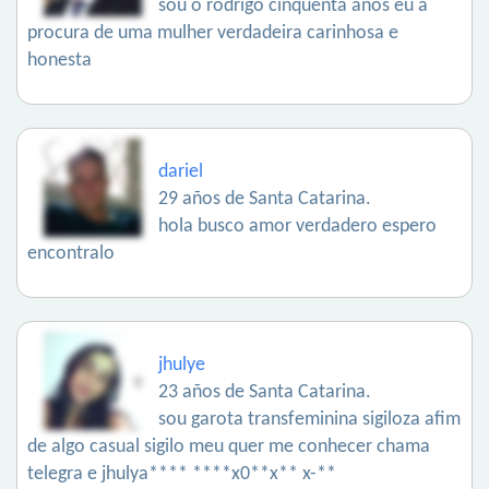
sou o rodrigo cinquenta anos eu à
procura de uma mulher verdadeira carinhosa e
honesta
dariel
29 años de Santa Catarina.
hola busco amor verdadero espero
encontralo
jhulye
23 años de Santa Catarina.
sou garota transfeminina sigiloza afim
de algo casual sigilo meu quer me conhecer chama
telegra e jhulya**** ****x0**x** x-**