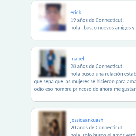
erick
19 años de Connecticut.
hola , busco nuevos amigos y 
mabel
28 años de Connecticut.
hola busco una relación estab
que sepa que las mujeres se hicieron para amarl
odio eso hombre princeso de ahora me gustan
jessicaankuash
20 años de Connecticut.
hola, solo busco el amor ver