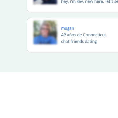
hey, i’m kev. new here. let’s s
megan
49 años de Connecticut.
chat friends dating