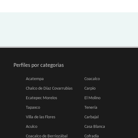
Perfiles por categorias
Acatempa
Coacalco
Chalco de Díaz Covarrubias
Carpio
Ecatepec Morelos
El Molino
Tapaxco
Tenería
Villa de las Flores
Carbajal
Aculco
Casa Blanca
Coacalco de Berriozábal
Cofradía