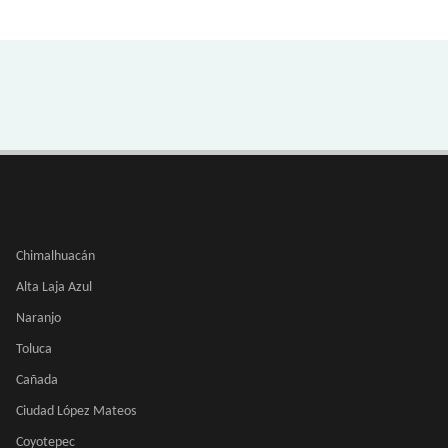
Chimalhuacán
Alta Laja Azul
Naranjo
Toluca
Cañada
Ciudad López Mateos
Coyotepec