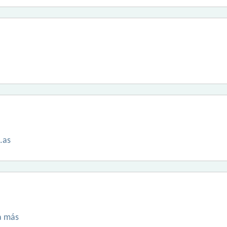
.as
a más