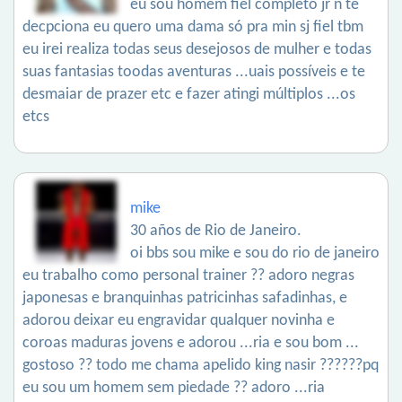
eu sou homem fiel completo jr ñ te
decpciona eu quero uma dama só pra min sj fiel tbm
eu irei realiza todas seus desejosos de mulher e todas
suas fantasias toodas aventuras ...uais possíveis e te
desmaiar de prazer etc e fazer atingi múltiplos ...os
etcs
mike
30 años de Rio de Janeiro.
oi bbs sou mike e sou do rio de janeiro
eu trabalho como personal trainer ?? adoro negras
japonesas e branquinhas patricinhas safadinhas, e
adorou deixar eu engravidar qualquer novinha e
coroas maduras jovens e adorou ...ria e sou bom ...
gostoso ?? todo me chama apelido king nasir ??????pq
eu sou um homem sem piedade ?? adoro ...ria