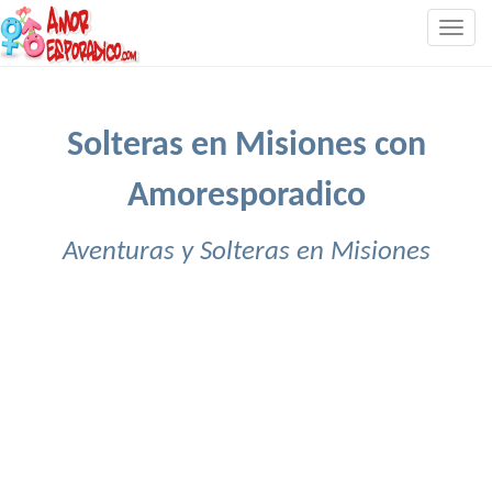
Togg
navig
Solteras en Misiones con
Amoresporadico
Aventuras y Solteras en Misiones