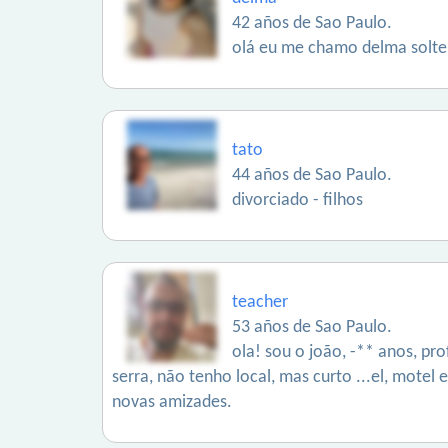
42 años de Sao Paulo.
olá eu me chamo delma soltei
tato
44 años de Sao Paulo.
divorciado - filhos
teacher
53 años de Sao Paulo.
ola! sou o joão, -** anos, pr
serra, não tenho local, mas curto ...el, motel e
novas amizades.