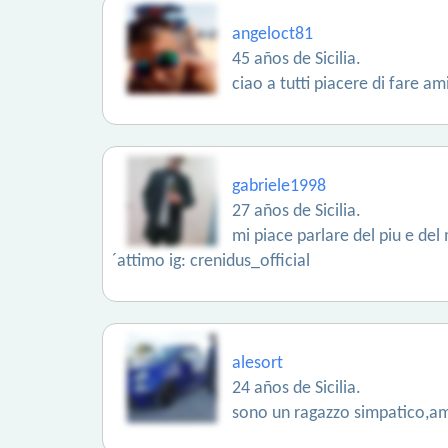
angeloct81
45 años de Sicilia.
ciao a tutti piacere di fare ami
gabriele1998
27 años de Sicilia.
mi piace parlare del piu e de
´attimo ig: crenidus_official
alesort
24 años de Sicilia.
sono un ragazzo simpatico,amo