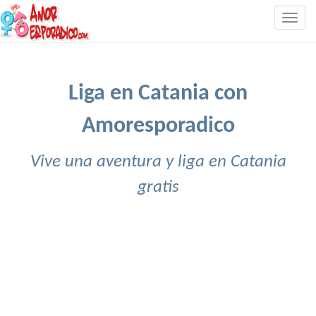
Togg
navig
Liga en Catania con
Amoresporadico
Vive una aventura y liga en Catania
gratis