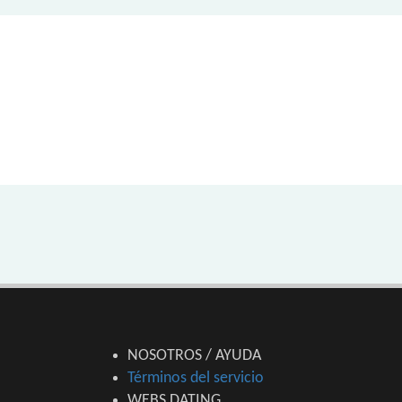
NOSOTROS / AYUDA
Términos del servicio
WEBS DATING