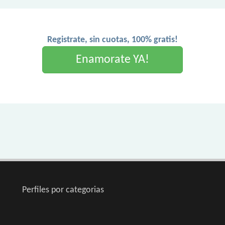
Registrate, sin cuotas, 100% gratis!
Enamorate YA!
Perfiles por categorias