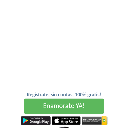
Registrate, sin cuotas, 100% gratis!
Enamorate YA!