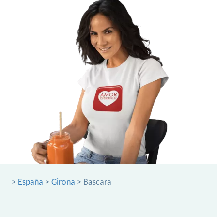
>
España
>
Girona
> Bascara