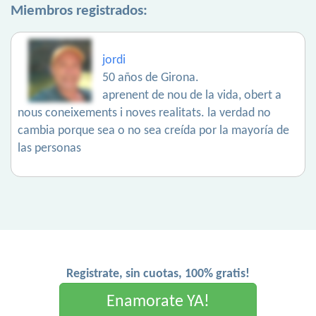
Miembros registrados:
jordi
50 años de Girona.
aprenent de nou de la vida, obert a
nous coneixements i noves realitats. la verdad no
cambia porque sea o no sea creída por la mayoría de
las personas
Registrate, sin cuotas, 100% gratis!
Enamorate YA!