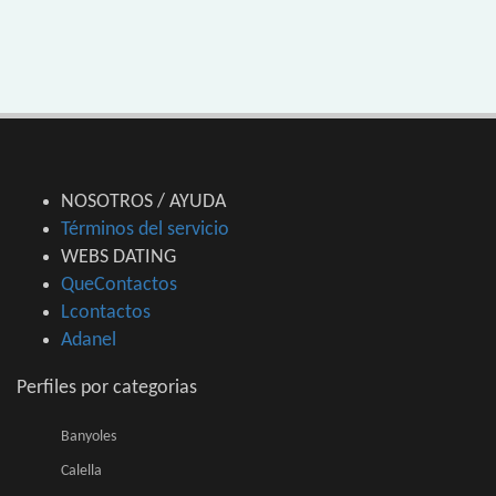
NOSOTROS / AYUDA
Términos del servicio
WEBS DATING
QueContactos
Lcontactos
Adanel
Perfiles por categorias
Banyoles
Calella