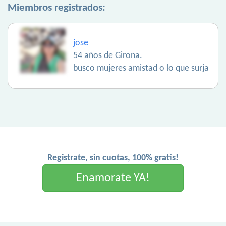
Miembros registrados:
jose
54 años de Girona.
busco mujeres amistad o lo que surja
Registrate, sin cuotas, 100% gratis!
Enamorate YA!