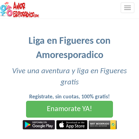
Togg
navig
Liga en Figueres con
Amoresporadico
Vive una aventura y liga en Figueres
gratis
Registrate, sin cuotas, 100% gratis!
Enamorate YA!