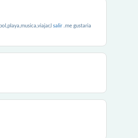
ol,playa,musica,viajar,l
salir
.me gustaria