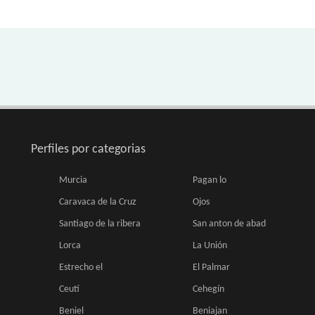
Perfiles por categorias
Murcia
Pagan lo
Caravaca de la Cruz
Ojos
Santiago de la ribera
San anton de abad
Lorca
La Unión
Estrecho el
El Palmar
Ceutí
Cehegín
Beniel
Beniajan