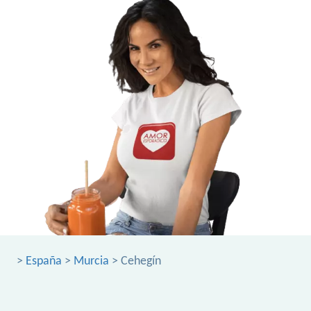
>
España
>
Murcia
> Cehegín