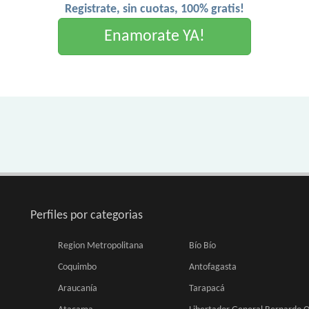
Registrate, sin cuotas, 100% gratis!
Enamorate YA!
Perfiles por categorias
Region Metropolitana
Bío Bío
Coquimbo
Antofagasta
Araucanía
Tarapacá