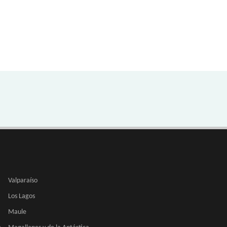
Valparaíso
Los Lagos
Maule