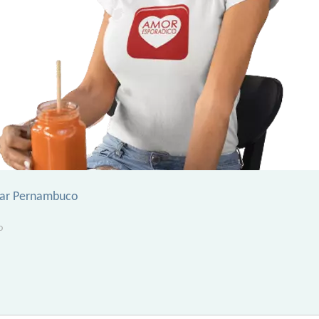
gar Pernambuco
o