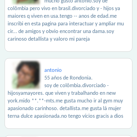
mucho gusto antônio.soy de
colômbia pero vivo en brasil.divorciado y - hijos ya
maiores q viven en usa.tengo -- anos de edad.me
inscribi en esta pagina para interactuar y ampliar mu
cir... de amigos y obvio encontrar una dama.soy
carinoso detallista y valoro mi pareja
antonio
55 años de Rondonia.
soy de colômbia.divorciado -
hijosyamayores. que viven y trabalhando en new
york.mido **.**-mts.me gusta mucho ir al gym muy
apasionado carinhoso. detallista.me gusta lá mujer
terna dulce apasionada.no tengo vícios gracis a dios